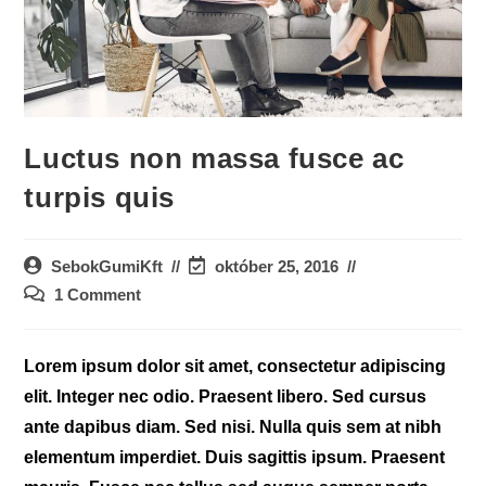
Luctus non massa fusce ac
turpis quis
Post
Post
SebokGumiKft
október 25, 2016
author:
last
Post
1 Comment
modified:
comments:
Lorem ipsum dolor sit amet, consectetur adipiscing
elit. Integer nec odio. Praesent libero. Sed cursus
ante dapibus diam. Sed nisi. Nulla quis sem at nibh
elementum imperdiet. Duis sagittis ipsum. Praesent