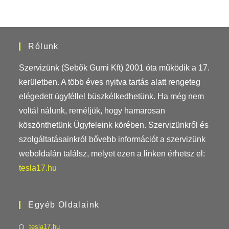
Rólunk
Szervizünk (Sebők Gumi Kft) 2001 óta működik a 17.
kerületben. A több éves nyitva tartás alatt rengeteg
elégedett ügyféllel büszkélkedhetünk. Ha még nem
voltál nálunk, reméljük, hogy hamarosan
köszönthetünk Ügyfeleink körében. Szervizünkről és
szolgáltatásainkról bővebb információt a szervizünk
weboldalán találsz, melyet ezen a linken érhetsz el:
tesla17.hu
Egyéb Oldalaink
Opens
tesla17.hu