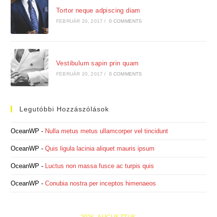
Tortor neque adpiscing diam
FEBRUÁR 20, 2017
/
0 COMMENTS
Vestibulum sapin prin quam
FEBRUÁR 20, 2017
/
0 COMMENTS
Legutóbbi Hozzászólások
OceanWP
-
Nulla metus metus ullamcorper vel tincidunt
OceanWP
-
Quis ligula lacinia aliquet mauris ipsum
OceanWP
-
Luctus non massa fusce ac turpis quis
OceanWP
-
Conubia nostra per inceptos himenaeos