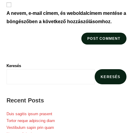
URL
(optional)
A nevem, e-mail címem, és weboldalcímem mentése a
böngészőben a következő hozzászólásomhoz.
Keresés
KERESÉS
Recent Posts
Duis sagitis ipsum prasent
Tortor neque adpiscing diam
Vestibulum sapin prin quam