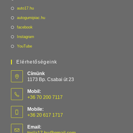
in
Opens
auto17.hu
a
in
Opens
autogumipiac.hu
new
a
in
Opens
facebook
tab
new
a
in
Opens
Instagram
tab
new
a
in
Opens
YouTube
tab
new
a
in
tab
new
a
Elérhetőségeink
tab
new
Címünk
tab
1173 Bp. Csabai út 23
Mobil:
+36 70 200 7117
Opens
Mobile:
in
+36 20 617 1717
your
Opens
application
Email:
in
tesla17.hu@gmail.com
Opens