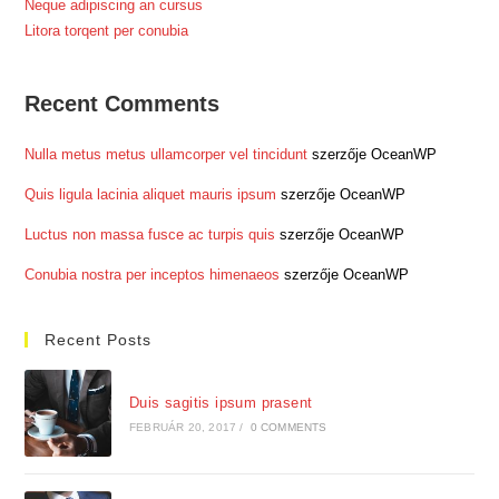
Neque adipiscing an cursus
Litora torqent per conubia
Recent Comments
Nulla metus metus ullamcorper vel tincidunt
szerzője
OceanWP
Quis ligula lacinia aliquet mauris ipsum
szerzője
OceanWP
Luctus non massa fusce ac turpis quis
szerzője
OceanWP
Conubia nostra per inceptos himenaeos
szerzője
OceanWP
Recent Posts
Duis sagitis ipsum prasent
FEBRUÁR 20, 2017
/
0 COMMENTS