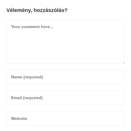
Vélemény, hozzászólás?
Comment
Enter
your
name
Enter
or
your
username
email
to
Enter
address
comment
your
to
website
comment