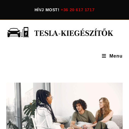
Skip
HÍVJ MOST!
+36 20 617 1717
to
content
Menu