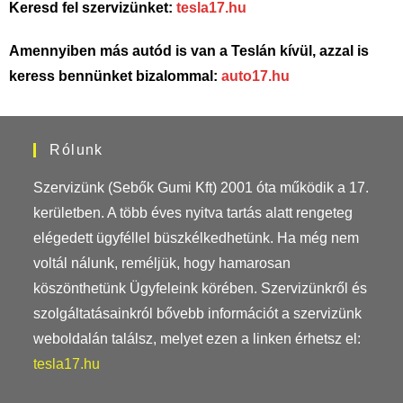
Keresd fel szervizünket:
tesla17.hu
Amennyiben más autód is van a Teslán kívül, azzal is
keress bennünket bizalommal:
auto17.hu
Rólunk
Szervizünk (Sebők Gumi Kft) 2001 óta működik a 17.
kerületben. A több éves nyitva tartás alatt rengeteg
elégedett ügyféllel büszkélkedhetünk. Ha még nem
voltál nálunk, reméljük, hogy hamarosan
köszönthetünk Ügyfeleink körében. Szervizünkről és
szolgáltatásainkról bővebb információt a szervizünk
weboldalán találsz, melyet ezen a linken érhetsz el:
tesla17.hu