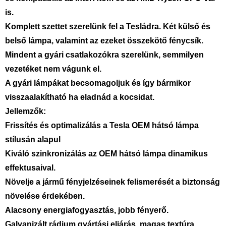
is.
Komplett szettet szerelünk fel a Tesládra. Két külső és
belső lámpa, valamint az ezeket összekötő fénycsík.
Mindent a gyári csatlakozókra szerelünk, semmilyen
vezetéket nem vágunk el.
A gyári lámpákat becsomagoljuk és így bármikor
visszaalakítható ha eladnád a kocsidat.
Jellemzők:
Frissítés és optimalizálás a Tesla OEM hátsó lámpa
stílusán alapul
Kiváló szinkronizálás az OEM hátsó lámpa dinamikus
effektusaival.
Növelje a jármű fényjelzéseinek felismerését a biztonság
növelése érdekében.
Alacsony energiafogyasztás, jobb fényerő.
Galvanizált rádium gyártási eljárás, magas textúra.