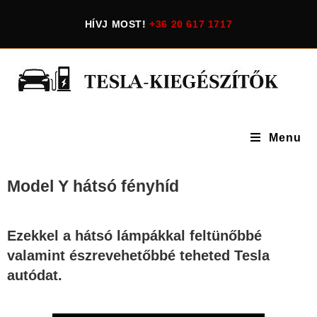
HÍVJ MOST!
+36 20 617 1717
Menu
Model Y hátsó fényhíd
Ezekkel a hátsó lámpákkal feltünőbbé
valamint észrevehetőbbé teheted Tesla
autódat.