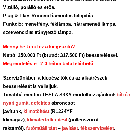
Vízálló, porálló és erős.
Plug & Play. Roncsolásmentes telepítés.
Funkció: menetfény, féklámpa, hátrameneti lámpa,
szekvenciális irányjelző lámpa.
Mennyibe kerül ez a kiegészítő?
Nettó: 250.000 Ft (bruttó: 317.500 Ft) beszereléssel.
Megrendelésre. 2-4 héten belül elérhető
.
Szervizünkben a kiegészítők és az alkatrészek
beszerelését is vállaljuk.
Továbbá minden TESLA S3XY modelhez ajánlunk
téli és
nyári gumit
,
defektes
abroncsot
javítunk,
klímatöltést
(R1234YF
klímagáz),
klímafertőtlenítést
(pollenszűrőt
raktárról),
futóműállítást
–
javítást
,
fékszervizelést
.