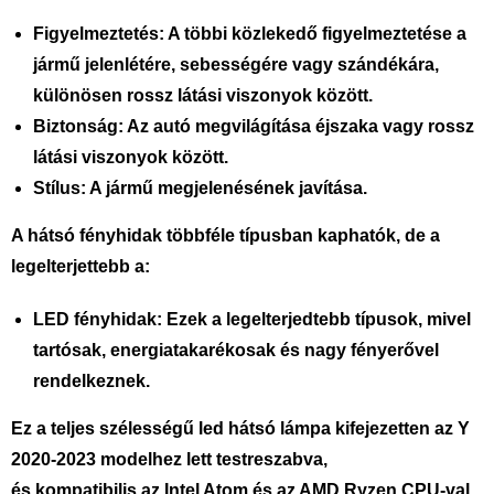
Figyelmeztetés:
A többi közlekedő figyelmeztetése a
jármű jelenlétére, sebességére vagy szándékára,
különösen rossz látási viszonyok között.
Biztonság:
Az autó megvilágítása éjszaka vagy rossz
látási viszonyok között.
Stílus:
A jármű megjelenésének javítása.
A hátsó fényhidak többféle típusban kaphatók, de a
legelterjettebb a:
LED fényhidak:
Ezek a legelterjedtebb típusok, mivel
tartósak, energiatakarékosak és nagy fényerővel
rendelkeznek.
Ez a teljes szélességű led hátsó lámpa kifejezetten az Y
2020-2023 modelhez lett testreszabva,
és kompatibilis az Intel Atom és az AMD Ryzen CPU-val