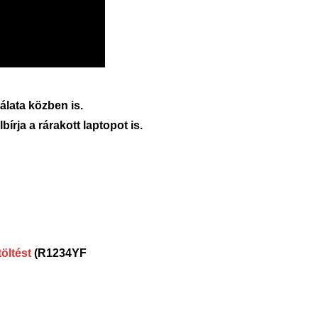
álata közben is.
rja a rárakott laptopot is.
töltést
(R1234YF