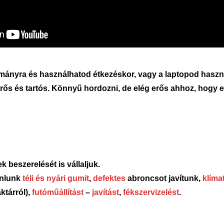
rmányra és használhatod étkezéskor, vagy a laptopod haszn
 és tartós. Könnyű hordozni, de elég erős ahhoz, hogy elbí
 beszerelését is vállaljuk.
ánlunk
téli és nyári gumit
,
defektes
abroncsot javítunk,
klíma
ktárról),
futóműállítást
–
javítást
,
fékszervizelést
.