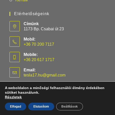
YouTube
Elérhetőségeink
Címünk
1173 Bp. Csabai út 23
Mobil:
+36 70 200 7117
Mobile:
+36 20 617 1717
Email:
tesla17.hu@gmail.com
A weboldalon a minőségi felhasználói élmény érdekében
sütiket használunk.
Részletek
S
3
X
Y
KATEGÓRIA OLDALAK
Elfogad
Elutasítom
Beállítások
TESLA-KIEGÉSZÍTŐK // SZERVIZÜNK:
TESLA17