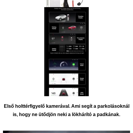
Első holttérfigyelő kamerával. Ami segít a parkolásoknál
is, hogy ne ütődjön neki a lökhárító a padkának.