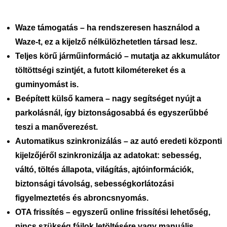
Waze támogatás
– ha rendszeresen használod a
Waze-t, ez a kijelző nélkülözhetetlen társad lesz.
Teljes körű járműinformáció
– mutatja az akkumulátor
töltöttségi szintjét, a futott kilométereket és a
guminyomást is.
Beépített külső kamera
– nagy segítséget nyújt a
parkolásnál, így biztonságosabbá és egyszerűbbé
teszi a manőverezést.
Automatikus szinkronizálás
– az autó eredeti központi
kijelzőjéről szinkronizálja az adatokat: sebesség,
váltó, töltés állapota, világítás, ajtóinformációk,
biztonsági távolság, sebességkorlátozási
figyelmeztetés és abroncsnyomás.
OTA frissítés
– egyszerű online frissítési lehetőség,
nincs szükség fájlok letöltésére vagy manuális