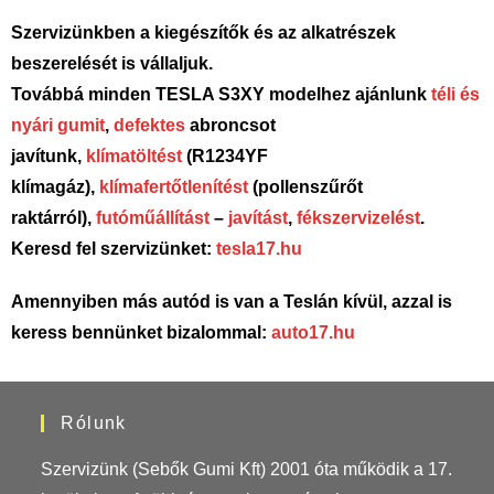
Szervizünkben a kiegészítők és az alkatrészek
beszerelését is vállaljuk.
Továbbá minden TESLA S3XY modelhez ajánlunk
téli és
nyári gumit
,
defektes
abroncsot
javítunk,
klímatöltést
(R1234YF
klímagáz),
klímafertőtlenítést
(pollenszűrőt
raktárról),
futóműállítást
–
javítást
,
fékszervizelést
.
Keresd fel szervizünket:
tesla17.hu
Amennyiben más autód is van a Teslán kívül, azzal is
keress bennünket bizalommal:
auto17.hu
Rólunk
Szervizünk (Sebők Gumi Kft) 2001 óta működik a 17.