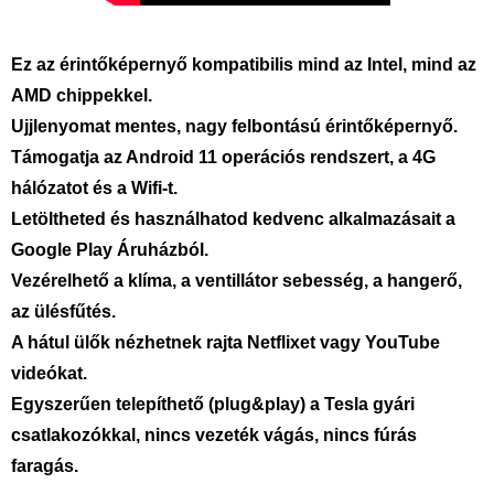
Ez az érintőképernyő kompatibilis mind az Intel, mind az
AMD chippekkel.
Ujjlenyomat mentes, nagy felbontású érintőképernyő.
Támogatja az Android 11 operációs rendszert, a 4G
hálózatot és a Wifi-t.
Letöltheted és használhatod kedvenc alkalmazásait a
Google Play Áruházból.
Vezérelhető a klíma, a ventillátor sebesség, a hangerő,
az ülésfűtés.
A hátul ülők nézhetnek rajta Netflixet vagy YouTube
videókat.
Egyszerűen telepíthető (plug&play) a Tesla gyári
csatlakozókkal, nincs vezeték vágás, nincs fúrás
faragás.