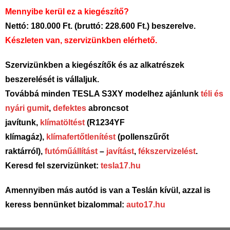
Mennyibe kerül ez a kiegészítő?
Nettó: 180.000 Ft. (bruttó: 228.600 Ft.) beszerelve.
Készleten van, szervizünkben elérhető.
Szervizünkben a kiegészítők és az alkatrészek
beszerelését is vállaljuk.
Továbbá minden TESLA S3XY modelhez ajánlunk
téli és
nyári gumit
,
defektes
abroncsot
javítunk,
klímatöltést
(R1234YF
klímagáz),
klímafertőtlenítést
(pollenszűrőt
raktárról),
futóműállítást
–
javítást
,
fékszervizelést
.
Keresd fel szervizünket:
tesla17.hu
Amennyiben más autód is van a Teslán kívül, azzal is
keress bennünket bizalommal:
auto17.hu