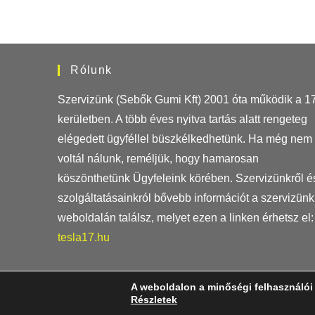
Rólunk
Szervizünk (Sebők Gumi Kft) 2001 óta működik a 17
kerületben. A több éves nyitva tartás alatt rengeteg
elégedett ügyféllel büszkélkedhetünk. Ha még nem
voltál nálunk, reméljük, hogy hamarosan
köszönthetünk Ügyfeleink körében. Szervizünkről é
szolgáltatásainkról bővebb információt a szervizünk
weboldalán találsz, melyet ezen a linken érhetsz el:
tesla17.hu
A weboldalon a minőségi felhasználói
TESLA-KIEGÉSZÍTŐK // SZERVIZÜNK:
TE
Részletek