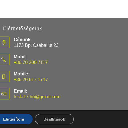
Elérhetőségeink
Címünk
1173 Bp. Csabai út 23
Mobil:
+36 70 200 7117
Mobile:
+36 20 617 1717
Email:
tesla17.hu@gmail.com
Elutasítom
Beállítások
S
3
X
Y
KATEGÓRIA OLDALAK