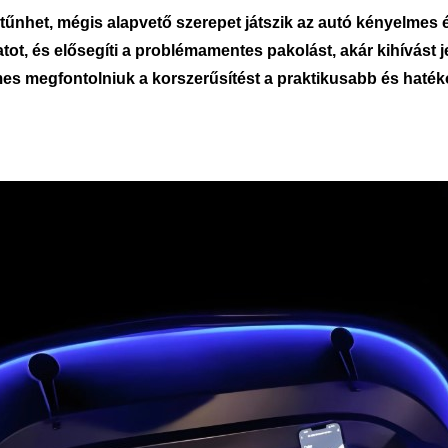
tűnhet, mégis alapvető szerepet játszik az autó kényelmes
ot, és elősegíti a problémamentes pakolást, akár kihívást j
emes megfontolniuk a korszerűsítést a praktikusabb és ha