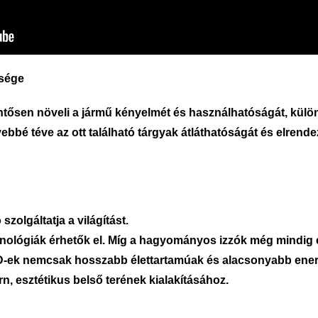
ősége
lentősen növeli a jármű kényelmét és használhatóságát, kül
ebbé téve az ott található tárgyak átláthatóságát és elrende
szolgáltatja a világítást.
ológiák érhetők el. Míg a hagyományos izzók még mindig e
-ek nemcsak hosszabb élettartamúak és alacsonyabb ener
n, esztétikus belső terének kialakításához.