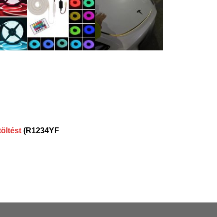
töltést
(R1234YF