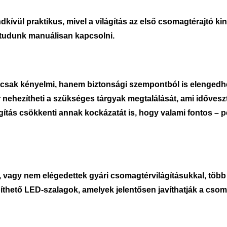
kívül praktikus, mivel a világítás az első csomagtérajtó ki
 tudunk manuálisan kapcsolni.
emcsak kényelmi, hanem biztonsági szempontból is elengedh
 nehezítheti a szükséges tárgyak megtalálását, ami idővesz
gítás csökkenti annak kockázatát is, hogy valami fontos –
 vagy nem elégedettek gyári csomagtérvilágításukkal, több 
íthető LED-szalagok, amelyek jelentősen javíthatják a csom