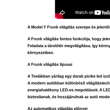
A Model Y Frunk világítás szerepe és jelent
A Frunk világítás fontos funkciója, hogy je
Feladata a tárolótér megvilágítása, így könny
környezetben.
A Frunk világítás típusai
A Teslákban yárilag egy darab picike led izzó 
A modern autókban különböző világítástechn
energiahatékony LED-es megoldások. A LED
biztosítanak, és hozzájárulnak az autó moder
Az automatikus világítás előnyei