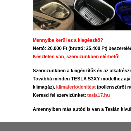
Mennyibe kerül ez a kiegészítő?
Nettó: 20.000 Ft (bruttó: 25.400 Ft) beszerelé
Készleten van, szervizünkben elérhető!
Szervizünkben a kiegészítők és az alkatrészek
Továbbá minden TESLA S3XY modelhez aj
klímagáz),
klímafertőtlenítést
(pollenszűrőt ra
Keresd fel szervizünket:
tesla17.hu
Amennyiben más autód is van a Teslán kívül