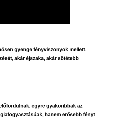
önösen gyenge fényviszonyok mellett.
zését, akár éjszaka, akár sötétebb
lőfordulnak, egyre gyakoribbak az
giafogyasztásúak, hanem erősebb fényt