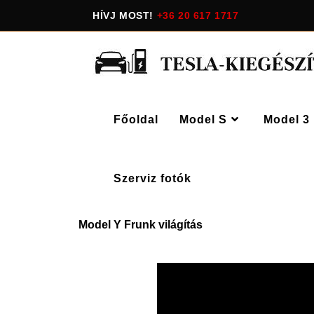
HÍVJ MOST!
+36 20 617 1717
Főoldal
Model S
Model 3
Szerviz fotók
Model Y Frunk világítás