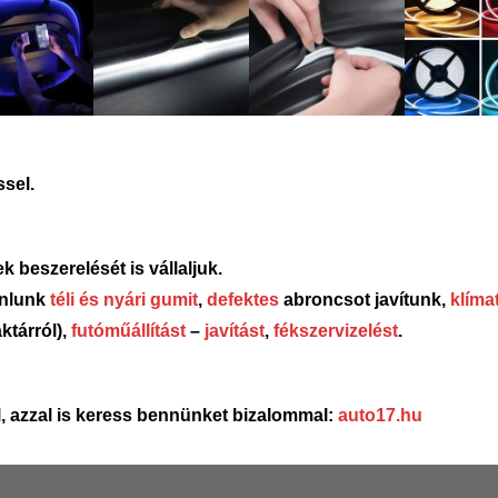
ssel.
 beszerelését is vállaljuk.
ánlunk
téli és nyári gumit
,
defektes
abroncsot javítunk,
klíma
ktárról),
futóműállítást
–
javítást
,
fékszervizelést
.
, azzal is keress bennünket bizalommal:
auto17.hu