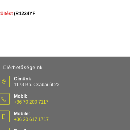
töltést
(R1234YF
Elérhetőségeink
Címünk
1173 Bp. Csabai út 23
Mobil:
+36 70 200 7117
Mobile:
+36 20 617 1717