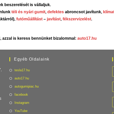
 beszerelését is vállaljuk.
ánlunk
téli és nyári gumit
,
defektes
abroncsot javítunk,
klíma
ktárról),
futóműállítást
–
javítást
,
fékszervizelést
.
, azzal is keress bennünket bizalommal:
auto17.hu
Egyéb Oldalaink
.
tesla17.hu
auto17.hu
autogumipiac.hu
facebook
s
Instagram
YouTube