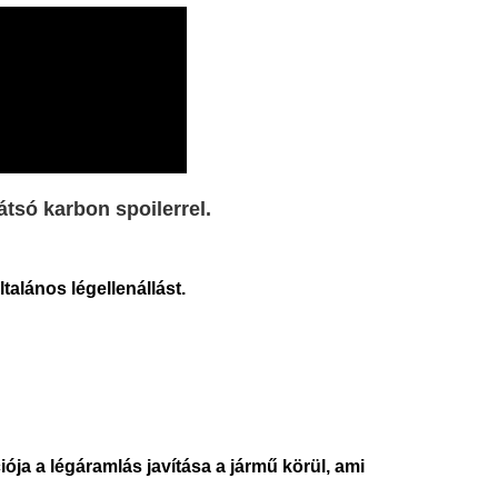
tsó karbon spoilerrel.
talános légellenállást.
ója a légáramlás javítása a jármű körül, ami