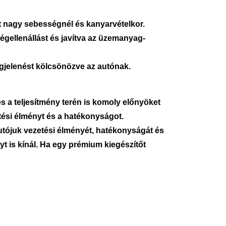
dást nagy sebességnél és kanyarvételkor.
légellenállást és javítva az üzemanyag-
egjelenést kölcsönözve az autónak.
s a teljesítmény terén is komoly előnyöket
etési élményt és a hatékonyságot.
autójuk vezetési élményét, hatékonyságát és
t is kínál. Ha egy prémium kiegészítőt