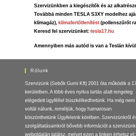
Szervizünkben a kiegészítők és az alkatrészek
Továbbá minden TESLA S3XY modelhez aj
klímagáz),
klímafertőtlenítést
(pollenszűrőt ra
Keresd fel szervizünket:
tesla17.hu
Amennyiben más autód is van a Teslán kívül
Rólunk
Szervizünk (Sebők Gumi Kft) 2001 óta működik a 17
kerületben. A több éves nyitva tartás alatt rengeteg
elégedett ügyféllel büszkélkedhetünk. Ha még nem
voltál nálunk, reméljük, hogy hamarosan
köszönthetünk Ügyfeleink körében. Szervizünkről é
szolgáltatásainkról bővebb információt a szervizünk
weboldalán találsz, melyet ezen a linken érhetsz el: