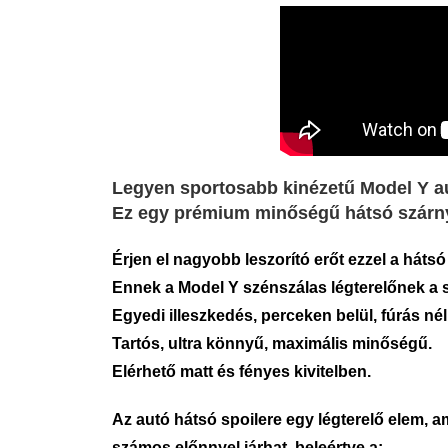
Legyen sportosabb kinézetű Model Y au
Ez egy prémium minőségű hátsó szárn
Érjen el nagyobb leszorító erőt ezzel a hátsó
Ennek a Model Y szénszálas légterelőnek a 
Egyedi illeszkedés, perceken belül, fúrás nél
Tartós, ultra könnyű, maximális minőségű.
Elérhető matt és fényes kivitelben.
Az autó hátsó spoilere egy légterelő elem, am
számos előnnyel járhat, beleértve a: