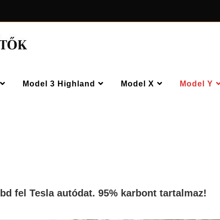
Model 3 Highland
Model X
Model Y
bd fel Tesla autódat. 95% karbont tartalmaz!