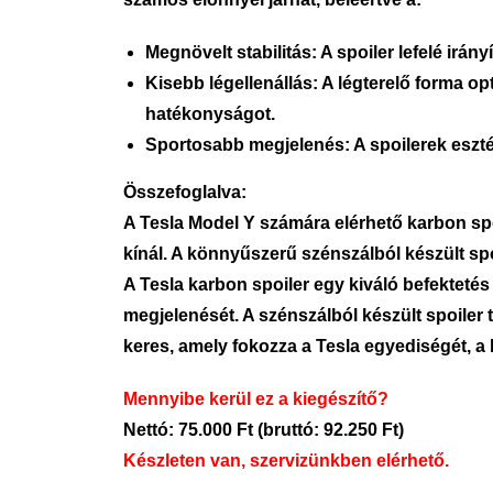
Megnövelt stabilitás:
A spoiler lefelé irán
Kisebb légellenállás:
A légterelő forma opt
hatékonyságot.
Sportosabb megjelenés:
A spoilerek eszt
Összefoglalva:
A Tesla Model Y számára elérhető karbon spoi
kínál. A könnyűszerű szénszálból készült spoi
A Tesla karbon spoiler egy kiváló befekteté
megjelenését. A szénszálból készült spoiler 
keres, amely fokozza a Tesla egyediségét, a 
Mennyibe kerül ez a kiegészítő?
Nettó: 75.000 Ft (bruttó: 92.250 Ft)
Készleten van, szervizünkben elérhető.