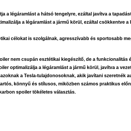
yítja a légáramlást a hátsó tengelyre, ezáltal javítva a tapa
imalizálja a légáramlást a jármű körül, ezáltal csökkentve a 
étikai célokat is szolgálnak, agresszívabb és sportosabb m
ler nem csupán esztétikai kiegészítő, de a funkcionalitás é
ler optimalizálja a légáramlást a jármű körül, javítva a vez
s azoknak a Tesla-tulajdonosoknak, akik javítani szeretnék 
tartós, könnyű és stílusos, miközben számos praktikus előny
karbon spoiler tökéletes választás.