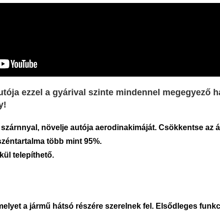
tója ezzel a gyárival szinte mindennel megegyező há
y!
 szárnnyal, növelje autója aerodinakimáját. Csökkentse az ál
széntartalma több mint 95%.
kül telepíthető.
elyet a jármű hátsó részére szerelnek fel. Elsődleges funkci