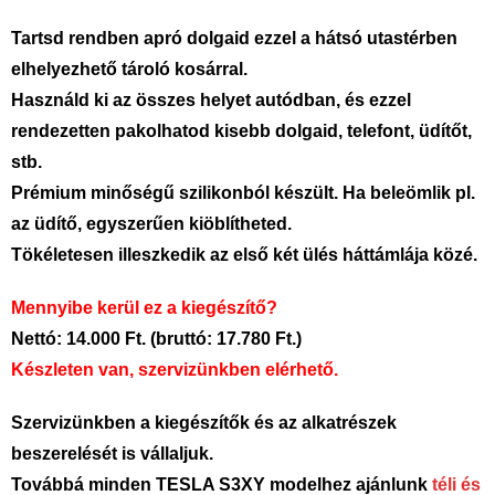
Tartsd rendben apró dolgaid ezzel a hátsó utastérben
elhelyezhető tároló kosárral.
Használd ki az összes helyet autódban, és ezzel
rendezetten pakolhatod kisebb dolgaid, telefont, üdítőt,
stb.
Prémium minőségű szilikonból készült. Ha beleömlik pl.
az üdítő, egyszerűen kiöblítheted.
Tökéletesen illeszkedik az első két ülés háttámlája közé.
Mennyibe kerül ez a kiegészítő?
Nettó: 14.000 Ft. (bruttó: 17.780 Ft.)
Készleten van, szervizünkben elérhető.
Szervizünkben a kiegészítők és az alkatrészek
beszerelését is vállaljuk.
Továbbá minden TESLA S3XY modelhez ajánlunk
téli és