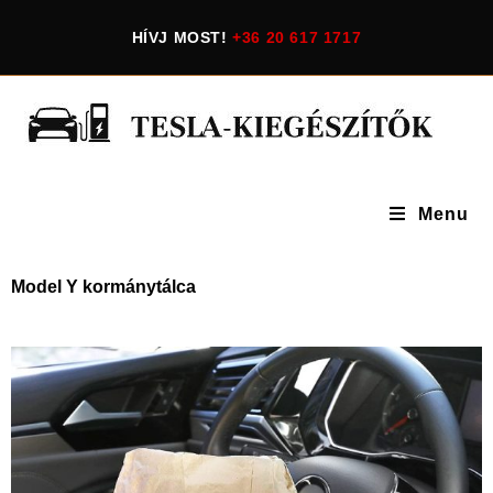
HÍVJ MOST!
+36 20 617 1717
Menu
Model Y kormánytálca