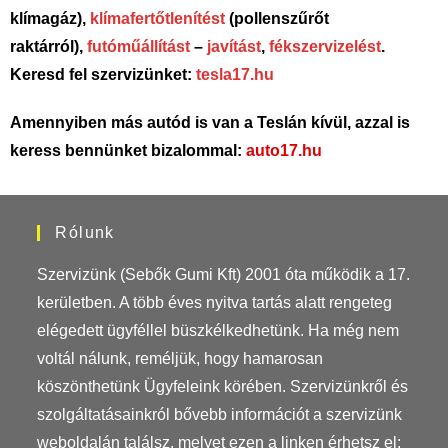
klímagáz),
klímafertőtlenítést
(pollenszűrőt
raktárról),
futóműállítást
–
javítást
,
fékszervizelést
.
Keresd fel szervizünket:
tesla17.hu
Amennyiben más autód is van a Teslán kívül, azzal is
keress bennünket bizalommal:
auto17.hu
Rólunk
Szervizünk (Sebők Gumi Kft) 2001 óta működik a 17.
kerületben. A több éves nyitva tartás alatt rengeteg
elégedett ügyféllel büszkélkedhetünk. Ha még nem
voltál nálunk, reméljük, hogy hamarosan
köszönthetünk Ügyfeleink körében. Szervizünkről és
szolgáltatásainkról bővebb információt a szervizünk
weboldalán találsz, melyet ezen a linken érhetsz el: