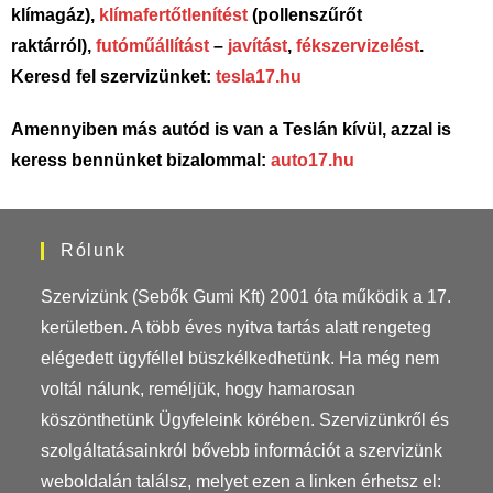
klímagáz),
klímafertőtlenítést
(pollenszűrőt
raktárról),
futóműállítást
–
javítást
,
fékszervizelést
.
Keresd fel szervizünket:
tesla17.hu
Amennyiben más autód is van a Teslán kívül, azzal is
keress bennünket bizalommal:
auto17.hu
Rólunk
Szervizünk (Sebők Gumi Kft) 2001 óta működik a 17.
kerületben. A több éves nyitva tartás alatt rengeteg
elégedett ügyféllel büszkélkedhetünk. Ha még nem
voltál nálunk, reméljük, hogy hamarosan
köszönthetünk Ügyfeleink körében. Szervizünkről és
szolgáltatásainkról bővebb információt a szervizünk
weboldalán találsz, melyet ezen a linken érhetsz el: