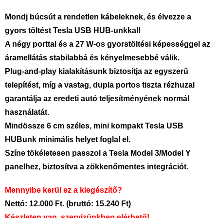
Mondj búcsút a rendetlen kábeleknek, és élvezze a
gyors töltést Tesla USB HUB-unkkal!
A négy porttal és a 27 W-os gyorstöltési képességgel az
áramellátás stabilabbá és kényelmesebbé válik.
Plug-and-play kialakításunk biztosítja az egyszerű
telepítést, míg a vastag, dupla portos tiszta rézhuzal
garantálja az eredeti autó teljesítményének normál
használatát.
Mindössze 6 cm széles, mini kompakt Tesla USB
HUBunk minimális helyet foglal el.
Színe tökéletesen passzol a Tesla Model 3/Model Y
panelhez, biztosítva a zökkenőmentes integrációt.
Mennyibe kerül ez a kiegészítő?
Nettó: 12.000 Ft. (bruttó: 15.240 Ft)
Készleten van, szervizünkben elérhető!