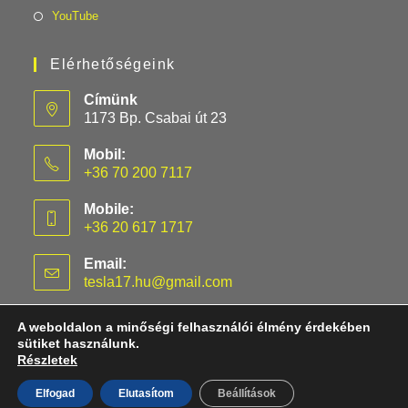
YouTube
Elérhetőségeink
Címünk
1173 Bp. Csabai út 23
Mobil:
+36 70 200 7117
Mobile:
+36 20 617 1717
Email:
tesla17.hu@gmail.com
A weboldalon a minőségi felhasználói élmény érdekében
sütiket használunk.
Részletek
S
3
X
Y
KATEGÓRIA OLDALAK
Elfogad
Elutasítom
Beállítások
TESLA-KIEGÉSZÍTŐK // SZERVIZÜNK:
TESLA17