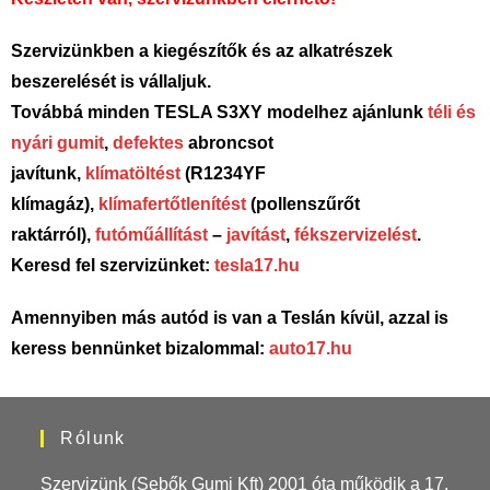
Szervizünkben a kiegészítők és az alkatrészek
beszerelését is vállaljuk.
Továbbá minden TESLA S3XY modelhez ajánlunk
téli és
nyári gumit
,
defektes
abroncsot
javítunk,
klímatöltést
(R1234YF
klímagáz),
klímafertőtlenítést
(pollenszűrőt
raktárról),
futóműállítást
–
javítást
,
fékszervizelést
.
Keresd fel szervizünket:
tesla17.hu
Amennyiben más autód is van a Teslán kívül, azzal is
keress bennünket bizalommal:
auto17.hu
Rólunk
Szervizünk (Sebők Gumi Kft) 2001 óta működik a 17.