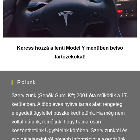
Keress hozzá a fenti Model Y menüben belső
tartozékokat!
Rólunk
Szervizünk (Sebők Gumi Kft) 2001 óta működik a 17.
kerületben. A több éves nyitva tartás alatt rengeteg
elégedett ügyféllel büszkélkedhetünk. Ha még nem
voltál nálunk, reméljük, hogy hamarosan
köszönthetünk Ügyfeleink körében. Szervizünkről és
szolgáltatásainkról bővebb információt a szervizünk