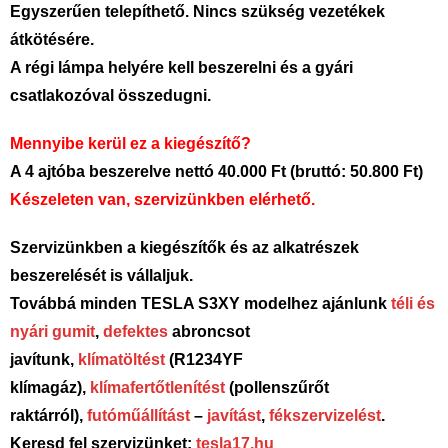
Egyszerűen telepíthető. Nincs szükség vezetékek
átkötésére.
A régi lámpa helyére kell beszerelni és a gyári
csatlakozóval összedugni.
Mennyibe kerül ez a kiegészítő?
A 4 ajtóba beszerelve nettó 40.000 Ft (bruttó: 50.800 Ft)
Készeleten van, szervizünkben elérhető.
Szervizünkben a kiegészítők és az alkatrészek
beszerelését is vállaljuk.
Továbbá minden TESLA S3XY modelhez ajánlunk
téli és
nyári gumit
,
defektes
abroncsot
javítunk,
klímatöltést
(R1234YF
klímagáz),
klímafertőtlenítést
(pollenszűrőt
raktárról),
futóműállítást
–
javítást
,
fékszervizelést
.
Keresd fel szervizünket:
tesla17.hu