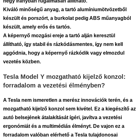
négy irányban rugalmasan állítható.
Kiváló minőségű anyag, a tartó alumíniumötvözetből
készült és porszórt, a burkolat pedig ABS műanyagból
készült, amely erős és tartós.
A képernyő mozgási ereje a tartó alján keresztül
állítható, így stabil és rázkódásmentes, így nem kell
aggódnia, hogy a képernyő rázkódik vagy elmozdul
vezetés közben.
Tesla Model Y mozgatható kijelző konzol:
forradalom a vezetési élményben?
A Tesla nem ismeretlen a merész innovációk terén, és a
mozgatható kijelző konzol sem kivétel. Ez a kiegészítő az
autó belsejének átalakítását ígéri, javítva a vezetési
ergonómiát és a multimédiás élményt. De vajon ez a
forradalom valóban elérhető a Tesla tulajdonosai