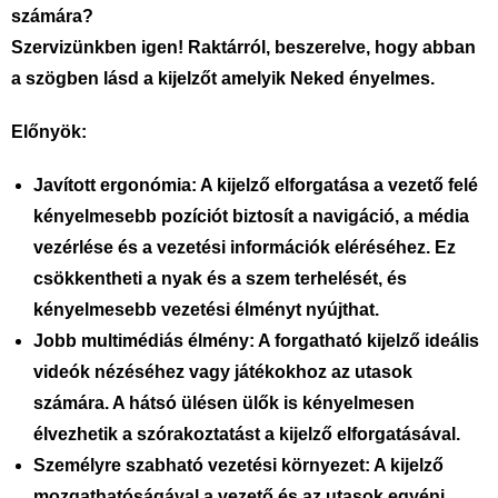
számára?
Szervizünkben igen! Raktárról, beszerelve, hogy abban
a szögben lásd a kijelzőt amelyik Neked ényelmes.
Előnyök:
Javított ergonómia:
A kijelző elforgatása a vezető felé
kényelmesebb pozíciót biztosít a navigáció, a média
vezérlése és a vezetési információk eléréséhez. Ez
csökkentheti a nyak és a szem terhelését, és
kényelmesebb vezetési élményt nyújthat.
Jobb multimédiás élmény:
A forgatható kijelző ideális
videók nézéséhez vagy játékokhoz az utasok
számára. A hátsó ülésen ülők is kényelmesen
élvezhetik a szórakoztatást a kijelző elforgatásával.
Személyre szabható vezetési környezet:
A kijelző
mozgathatóságával a vezető és az utasok egyéni