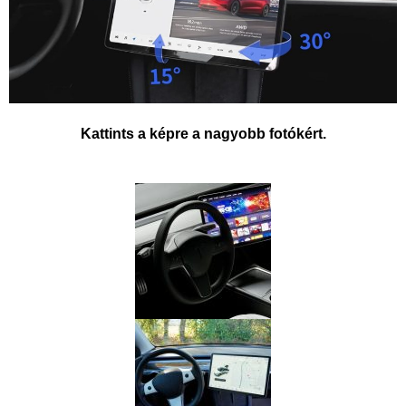
Kattints a képre a nagyobb fotókért.