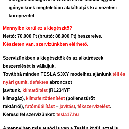
igényeiknek megfelelően alakíthatják ki a vezetési
környezetet.
Mennyibe kerül ez a kiegészítő?
Nettó: 70.000 Ft (bruttó: 88.900 Ft) beszerelve.
Készleten van, szervizünkben elérhető.
Szervizünkben a kiegészítők és az alkatrészek
beszerelését is vállaljuk.
Továbbá minden TESLA S3XY modelhez ajánlunk
téli és
nyári gumit
,
defektes
abroncsot
javítunk,
klímatöltést
(R1234YF
klímagáz),
klímafertőtlenítést
(pollenszűrőt
raktárról),
futóműállítást
–
javítást
,
fékszervizelést
.
Keresd fel szervizünket:
tesla17.hu
Amennyiben más autód is van a Teslán kívül, azzal is